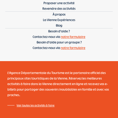
Proposer une activité
Revendre des activités
À propos
La Vienne Expériences
Blog
Besoin d'aide ?
Contactez-nous via
notre formulaire
Besoin d'aide pour un groupe ?
Contactez-nous via
notre formulaire
L'Agence Départementale du Tourisme
est le partenaire officiel des
principaux sites touristiques de la Vienne. Réservez les meilleures
activités à faire dans la Vienne directement en ligne et recevez vos e-
billets pour partager des souvenirs inoubliables en famille et avec vos
proches.
Voir toutes les activités à faire