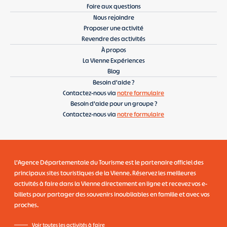
Foire aux questions
Nous rejoindre
Proposer une activité
Revendre des activités
À propos
La Vienne Expériences
Blog
Besoin d'aide ?
Contactez-nous via
notre formulaire
Besoin d'aide pour un groupe ?
Contactez-nous via
notre formulaire
L'Agence Départementale du Tourisme
est le partenaire officiel des
principaux sites touristiques de la Vienne. Réservez les meilleures
activités à faire dans la Vienne directement en ligne et recevez vos e-
billets pour partager des souvenirs inoubliables en famille et avec vos
proches.
Voir toutes les activités à faire