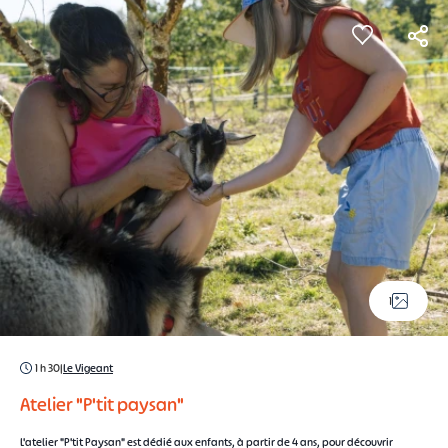
Panneau de gestion des cookies
1
1 h 30
|
Le Vigeant
Atelier "P'tit paysan"
L'atelier "P'tit Paysan" est dédié aux enfants, à partir de 4 ans, pour découvrir