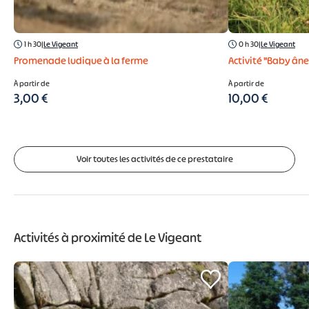
1 h 30
|
Le Vigeant
0 h 30
|
Le Vigeant
Promenade ludique à la ferme
Activité "Baby âne"
À partir de
À partir de
3,00 €
10,00 €
Voir toutes les activités de ce prestataire
Activités à proximité de
Le Vigeant