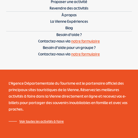
Proposer une activité
Revendre des activités
À propos
La Vienne Expériences
Blog
Besoin d'aide ?
Contactez-nous via
notre formulaire
Besoin d'aide pour un groupe ?
Contactez-nous via
notre formulaire
L'Agence Départementale du Tourisme
est le partenaire officiel des
principaux sites touristiques de la Vienne. Réservez les meilleures
activités à faire dans la Vienne directement en ligne et recevez vos e-
billets pour partager des souvenirs inoubliables en famille et avec vos
proches.
Voir toutes les activités à faire