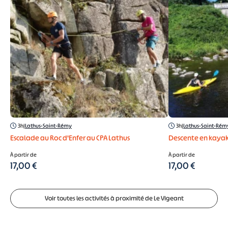
3h
|
Lathus-Saint-Rémy
3h
|
Lathus-Saint-Rém
Escalade au Roc d'Enfer au CPA Lathus
Descente en kayak
À partir de
À partir de
17,00 €
17,00 €
Voir toutes les activités à proximité de Le Vigeant