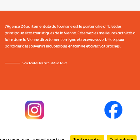
L'Agence Départementale du Tourisme
est le partenaire officiel des
principaux sites touristiques de la Vienne. Réservez les meilleures activités à
faire dans la Vienne directement en ligne et recevez vos e-billets pour
partager des souvenirs inoubliables en famille et avec vos proches.
Voir toutes les activités à faire
rales d'
utilisation
-
Politique de confidentialité
-
Mentions légales
-
Destinati
Tout accepter
Tout refuser
e sur ceux que vous souhaitez activer