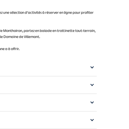
 une sélection d'activités à réserver en ligne pour profiter
de Monthoiron, partez en balade en trottinette tout-terrain,
e le Domaine de Villemont.
e a à offrir.
ncipales villes touristiques sont Poitiers, Chauvigny,
ance,