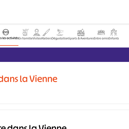
s les activités
En famille
Visites
Ateliers
Dégustation
Sports & Aventures
Entre amis
Enfants
e dans la Vienne
ire dans la Vienne