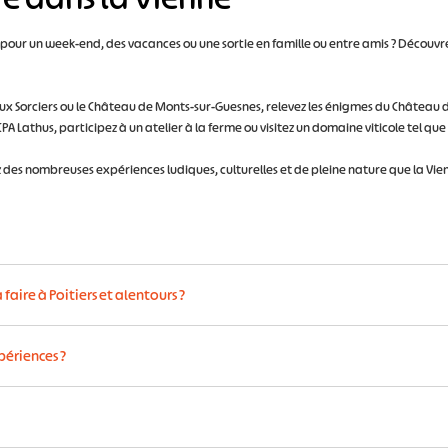
, pour un week-end, des vacances ou une sortie en famille ou entre amis ? Découvrez
aux Sorciers ou le Château de Monts-sur-Guesnes, relevez les énigmes du Château 
PA Lathus, participez à un atelier à la ferme ou visitez un domaine viticole tel qu
z des nombreuses expériences ludiques, culturelles et de pleine nature que la Vienn
 le centre-ouest de la France, dans la région Nouvelle-Aquitaine. Ses pri
faire à Poitiers et alentours ?
dun.
e Paris en TGV.
ncontournables dans la Vienne
:
périences ?
toire, et son patrimoine exceptionnel
que panorama sur Angles-sur-l'Anglin, l’un des Plus Beaux Villages de Fr
s le calendrier ainsi que le créneau de votre choix .