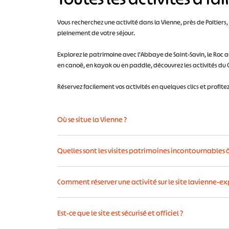
Vous recherchez une activité dans la Vienne, près de Poitiers
pleinement de votre séjour.
Explorez le patrimoine avec l'Abbaye de Saint-Savin, le Roc 
en canoë, en kayak ou en paddle, découvrez les activités du C
Réservez facilement vos activités en quelques clics et profite
Où se situe la Vienne ?
La Vienne (86) est un département situé en Poitou dans
Quelles sont les visites patrimoines incontournables à 
La Roche-Posay, Montmorillon, Châtellerault et Lou
C'est une destination idéale située à seulement 1h20 d
Ici le patrimoine il se vit !
Voici 5 visites patrimoine i
Comment réserver une activité sur le site lavienne-ex
- Le centre historique de Poitiers, ville d’art et d’his
C’est simple et rapide :
- La cité médiévale de Chauvigny unique en Europe
Est-ce que le site est sécurisé et officiel ?
- La Forteresse d’Angles-sur-l’Anglin pour son magnifi
1- Choisissez votre activité et sélectionnez la date dan