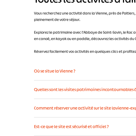
Vous recherchez une activité dans la Vienne, près de Poitiers
pleinement de votre séjour.
Explorez le patrimoine avec l'Abbaye de Saint-Savin, le Roc 
en canoë, en kayak ou en paddle, découvrez les activités du C
Réservez facilement vos activités en quelques clics et profite
Où se situe la Vienne ?
La Vienne (86) est un département situé en Poitou dans
Quelles sont les visites patrimoines incontournables à 
La Roche-Posay, Montmorillon, Châtellerault et Lou
C'est une destination idéale située à seulement 1h20 d
Ici le patrimoine il se vit !
Voici 5 visites patrimoine i
Comment réserver une activité sur le site lavienne-ex
- Le centre historique de Poitiers, ville d’art et d’his
C’est simple et rapide :
- La cité médiévale de Chauvigny unique en Europe
Est-ce que le site est sécurisé et officiel ?
- La Forteresse d’Angles-sur-l’Anglin pour son magnifi
1- Choisissez votre activité et sélectionnez la date dan