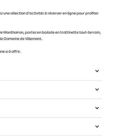
 une sélection d'activités à réserver en ligne pour profiter
de Monthoiron, partez en balade en trottinette tout-terrain,
e le Domaine de Villemont.
e a à offrir.
ncipales villes touristiques sont Poitiers, Chauvigny,
ance,