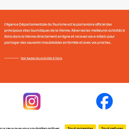
L'Agence Départementale du Tourisme
est le partenaire officiel des
principaux sites touristiques de la Vienne. Réservez les meilleures activités à
faire dans la Vienne directement en ligne et recevez vos e-billets pour
partager des souvenirs inoubliables en famille et avec vos proches.
Voir toutes les activités à faire
rales d'
utilisation
-
Politique de confidentialité
-
Mentions légales
-
Destinati
Tout accepter
Tout refuser
e sur ceux que vous souhaitez activer