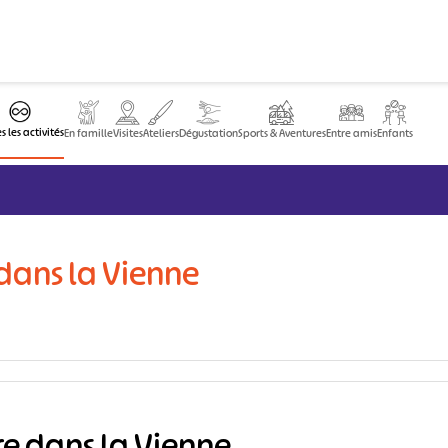
s les activités
En famille
Visites
Ateliers
Dégustation
Sports & Aventures
Entre amis
Enfants
e dans la Vienne
ire dans la Vienne