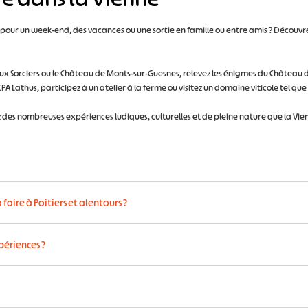
, pour un week-end, des vacances ou une sortie en famille ou entre amis ? Découvrez
aux Sorciers ou le Château de Monts-sur-Guesnes, relevez les énigmes du Château 
PA Lathus, participez à un atelier à la ferme ou visitez un domaine viticole tel qu
z des nombreuses expériences ludiques, culturelles et de pleine nature que la Vienn
 le centre-ouest de la France, dans la région Nouvelle-Aquitaine. Ses pri
faire à Poitiers et alentours ?
dun.
e Paris en TGV.
ncontournables dans la Vienne
:
périences ?
toire, et son patrimoine exceptionnel
que panorama sur Angles-sur-l'Anglin, l’un des Plus Beaux Villages de Fr
s le calendrier ainsi que le créneau de votre choix .